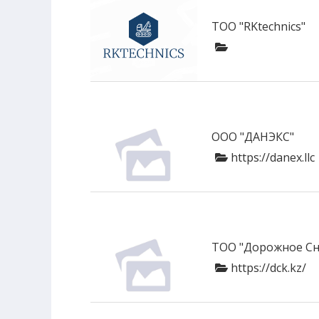
ТОО "RKtechnics"
ООО "ДАНЭКС"
https://danex.llc
ТОО "Дорожное Сн
https://dck.kz/