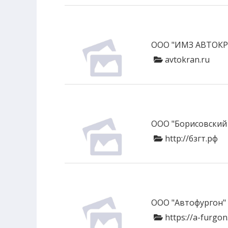
ООО "ИМЗ АВТОКР
avtokran.ru
ООО "Борисовский 
http://бзгт.рф
ООО "Автофургон"
https://a-furgon