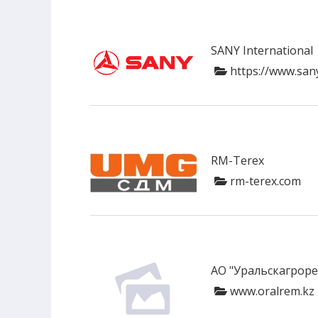
SANY International
https://www.san
RM-Terex
rm-terex.com
АО "Уральскагрор
www.oralrem.kz