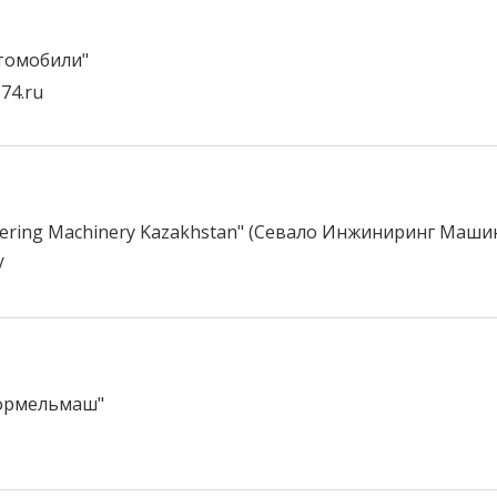
томобили"
74.ru
eering Machinery Kazakhstan" (Севало Инжиниринг Маши
/
ормельмаш"