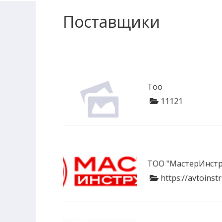
Поставщики
Тоо
11121
ТОО "МастерИнстр
https://avtoinst