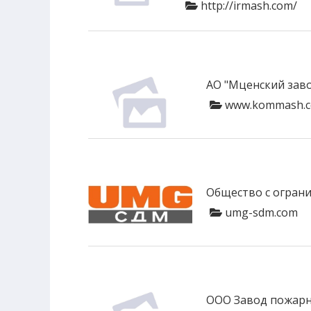
http://irmash.com/
АО "Мценский за
www.kommash.
Общество с огран
umg-sdm.com
ООО Завод пожарн