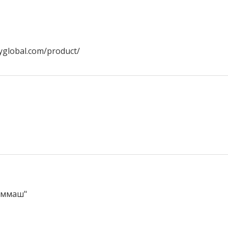
yglobal.com/product/
еммаш"