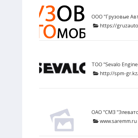
ООО "Грузовые Ав
https://gruzauto
ТОО "Sevalo Engin
http://spm-gr.kz
ОАО "СМЗ "Элеват
www.saremm.ru