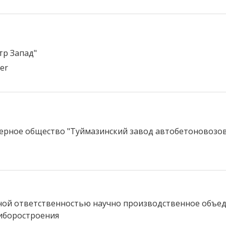
р Запад"
er
ерное общество "Туймазинский завод автобетоновозов
ной ответственностью научно производственное объе
иборостроения